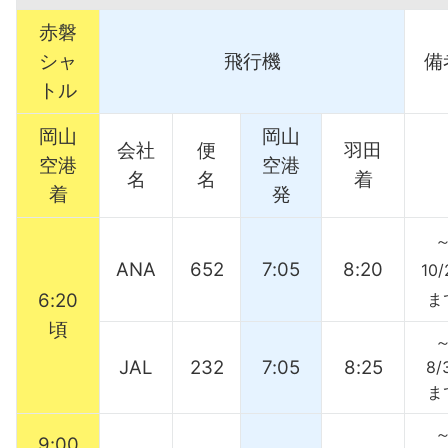
赤磐
シャ
飛行機
備
トル
岡山
岡山
会社
便
羽田
空港
空港
名
名
着
着
発
ANA
652
7:05
8:20
10/
6:20
ま
頃
JAL
232
7:05
8:25
8/
ま
9:00