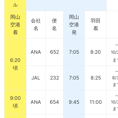
ル
岡山
岡山
会社
便
羽田
空港
空港
名
名
着
着
発
ANA
652
7:05
8:20
10/
6:20
ま
頃
JAL
232
7:05
8:25
8/
ま
9:00
ANA
654
9:45
11:00
10/
頃
ま