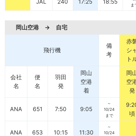
JAL
240
17:25
18:55
ま
岡山空港 → 自宅
赤
備
飛行機
シ
考
ト
岡山
岡
会社
便
羽田
空港
空
名
名
発
着
発
～
9:2
ANA
651
7:50
9:05
10/24
頃
まで
～
ANA
653
10:15
11:30
10/24