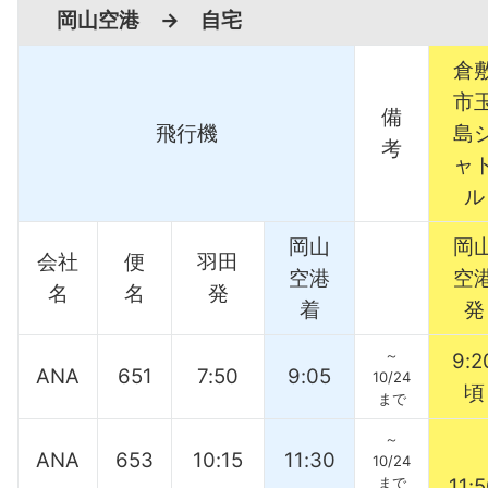
岡山空港 → 自宅
倉
市
備
飛行機
島
考
ャ
ル
岡山
岡
会社
便
羽田
空港
空
名
名
発
着
発
～
9:2
ANA
651
7:50
9:05
10/24
頃
まで
～
ANA
653
10:15
11:30
10/24
まで
11: