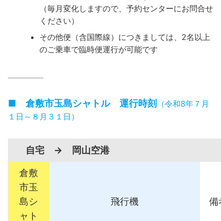
（毎月変化しますので、予約センターにお問合せ
ください）
その他便（含国際線）につきましては、2名以上
のご乗車で臨時便運行が可能です
————–
■ 倉敷市玉島シャトル 運行時刻
（令和8年７月
１日～８月３１日）
自宅 → 岡山空港
倉敷
市玉
島シ
飛行機
備
ャト